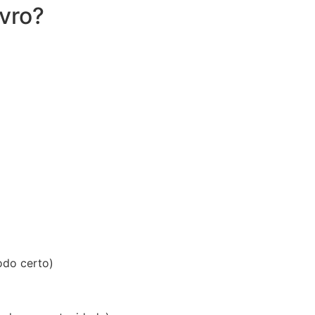
ivro?
odo certo)