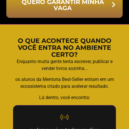
QUERO GARANTIR MINHA
VAGA
O QUE ACONTECE QUANDO
VOCÊ ENTRA NO AMBIENTE
CERTO?
Enquanto muita gente tenta escrever, publicar e
vender livros sozinha…
os alunos da Mentoria Best-Seller entram em um
ecossistema criado para acelerar resultado.
Lá dentro, você encontra: