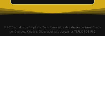
© 2026 Arnaldo de Propósito. Transformando vidas através de livros. Criado
por
Compota Criativa
.
Clique aqui para acessar os
TERMOS DE USO