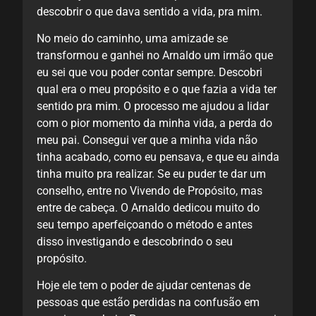
necessidades de cada pessoa. Por isso que
m.
costumo dizer que toda a sessão é única. Ele
vai saber exatamente do que você vai estar
precisando naquele dia. Ele tem isso de
 que
respeitar as particularidades e essências de
ri
cada um.
a ter
dar
Além disso, ele transmite uma leveza muito
 do
grande. Ele me fez enxergar a vida sob uma
o
perspectiva mais leve, mais objetiva e, ao
ainda
mesmo tempo, profunda. O principal que
um
trabalhamos foi a minha auto confiança e os
as
meus auto boicotes. Hoje estou (ao lado dele)
o
fazendo a minha primeira palestra!
Vou vencer o medo de falar em público,
porque me sinto capacitada, cheia de
confiança e com a certeza de que tenho todas
as ferramentas em mim para evoluir.
m