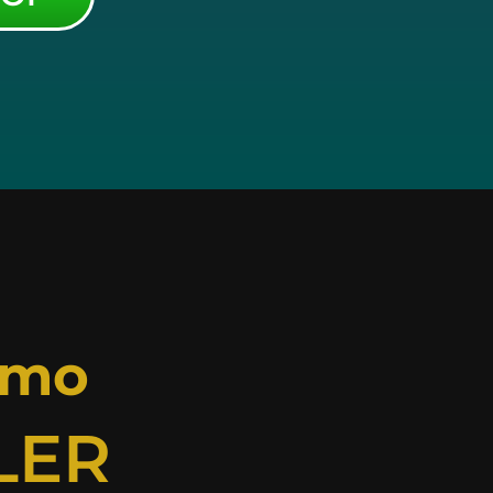
omo
LER