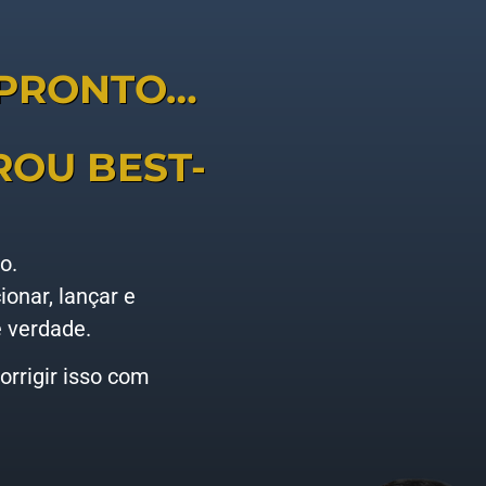
Á PRONTO…
ROU BEST-
o.
ionar, lançar e
e verdade.
rrigir isso com