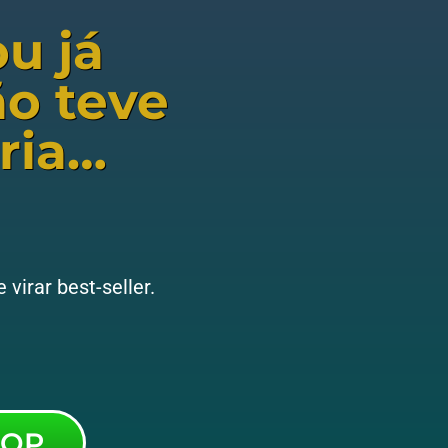
u já
ão teve
ria…
virar best-seller.
HOP