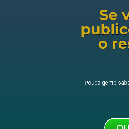
Se 
public
o r
Pouca gente sabe 
QU