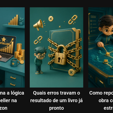
na a lógica
Quais erros travam o
Como repo
eller na
resultado de um livro já
obra 
zon
pronto
estr