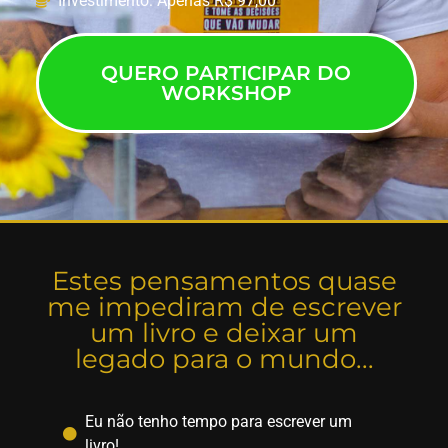
Investimento: Apenas R$ 97,00
QUERO PARTICIPAR DO
WORKSHOP
Estes pensamentos quase
me impediram de escrever
um livro e deixar um
legado para o mundo...
Eu não tenho tempo para escrever um
livro!