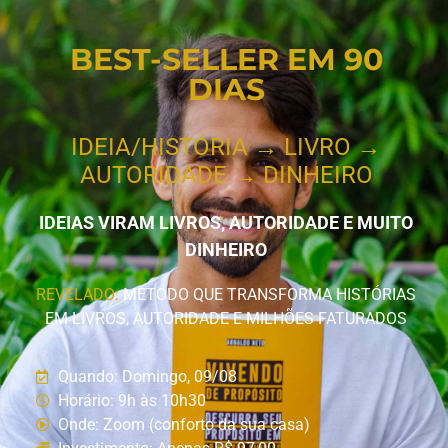
BEST-SELLER EM 90
DIAS
IDEIA/HISTÓRIA → LIVRO →
AUTORIDADE → DINHEIRO
IDEIAS VIRAM LIVROS, AUTORIDADE E MUITO
DINHEIRO
REVELADO:
MÉTODO QUE TRANSFORMA HISTÓRIAS
EM LIVROS, AUTORIDADE E MILHÕES FATURADOS
Quando: Domingo, 09/08
Horário: 9h às 10h30
Onde: Zoom (conforto da sua casa)