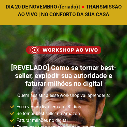
DIA 20 DE NOVEMBRO (feriado) |
●
TRANSMISSÃO
AO VIVO | NO CONFORTO DA SUA CASA
[REVELADO] Como se tornar best-
seller, explodir sua autoridade e
faturar milhões no digital
Quem assistir a esse workshop vai aprender a:
Escrever um livro em até 90 dias
Se tornar best-seller na Amazon
Faturar milhões no digital