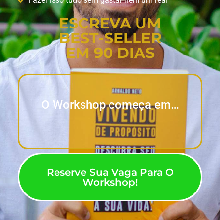
Fazer isso tudo sem gastar nem um real
ESCREVA UM
BEST-SELLER
EM 90 DIAS
O Workshop começa em…
Reserve Sua Vaga Para O
Workshop!