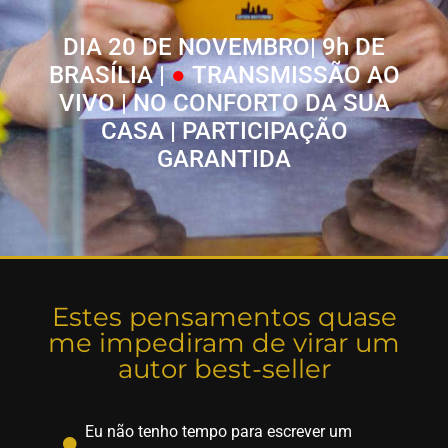
DIA 20 DE NOVEMBRO| 9h DE
BRASÍLIA |
●
TRANSMISSÃO AO
VIVO | NO CONFORTO DA SUA
CASA
|
PARTICIPAÇÃO
GARANTIDA
Estes pensamentos quase
me impediram de virar um
autor best-seller
Eu não tenho tempo para escrever um