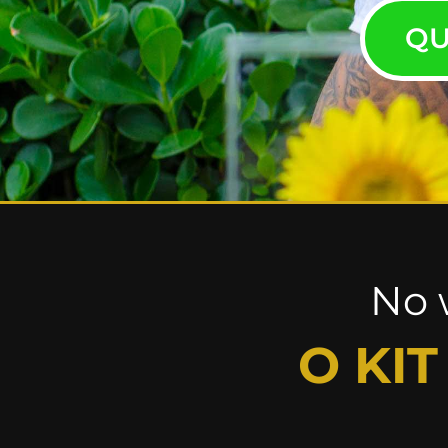
QU
No 
O KI