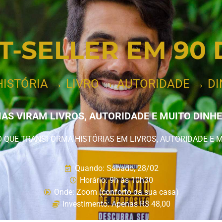
T-SELLER EM 90 
HISTÓRIA → LIVRO → AUTORIDADE → D
IAS VIRAM LIVROS, AUTORIDADE E MUITO DINH
QUE TRANSFORMA HISTÓRIAS EM LIVROS, AUTORIDADE E 
Quando: Sábado, 28/02
Horário: 9h às 10h30
Onde: Zoom (conforto da sua casa)
Investimento: Apenas R$ 48,00