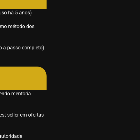
 uso há 5 anos)
esmo método dos
o a passo completo)
endo mentoria
st-seller em ofertas
autoridade