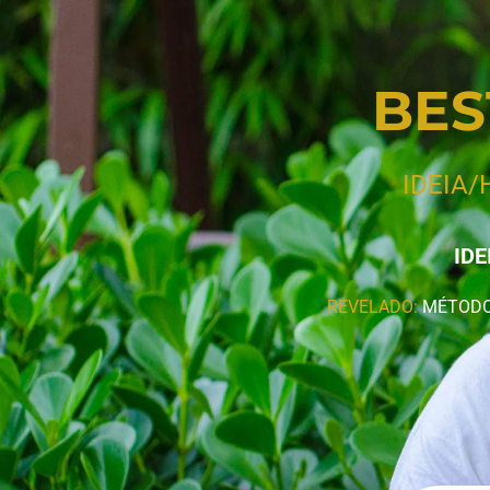
BES
IDEIA/
IDE
REVELADO:
MÉTODO 