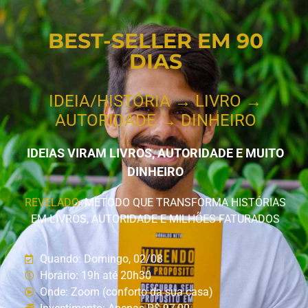
BEST-SELLER EM 90
DIAS
IDEIA/HISTÓRIA → LIVRO →
AUTORIDADE → DINHEIRO
IDEIAS VIRAM LIVROS, AUTORIDADE E MUITO
DINHEIRO
REVELADO:
MÉTODO QUE TRANSFORMA HISTÓRIAS
EM LIVROS, AUTORIDADE E MILHÕES FATURADOS
Quando: Domingo, 02/08
Horário: 19h até 20h30
Onde: Zoom (conforto da sua casa)