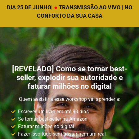
DIA 25 DE JUNHO|
●
TRANSMISSÃO AO VIVO | NO
CONFORTO DA SUA CASA
[REVELADO] Como se tornar best-
seller, explodir sua autoridade e
faturar milhões no digital
Quem assistir a esse workshop vai aprender a:
Escrever um livro em até 90 dias
Se tornar best-seller na Amazon
Faturar milhões no digital
Fazer isso tudo sem gastar nem um real