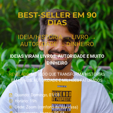
BEST-SELLER EM 90
DIAS
IDEIA/HISTÓRIA → LIVRO →
AUTORIDADE → DINHEIRO
IDEIAS VIRAM LIVROS, AUTORIDADE E MUITO
DINHEIRO
REVELADO:
MÉTODO QUE TRANSFORMA HISTÓRIAS
EM LIVROS, AUTORIDADE E MILHÕES FATURADOS
Quando: Domingo, 01/03
Horário: 19h
Onde: Zoom (conforto da sua casa)